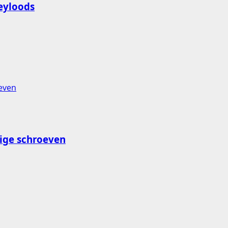
eyloods
ige schroeven