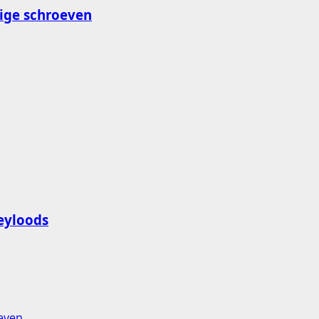
ige schroeven
eyloods