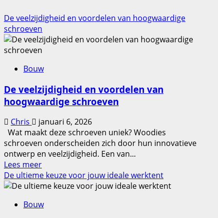
De veelzijdigheid en voordelen van hoogwaardige
schroeven
Bouw
De veelzijdigheid en voordelen van
hoogwaardige schroeven
Chris
januari 6, 2026
Wat maakt deze schroeven uniek? Woodies
schroeven onderscheiden zich door hun innovatieve
ontwerp en veelzijdigheid. Een van...
Lees
Lees meer
meer
De ultieme keuze voor jouw ideale werktent
over
De
Bouw
veelzijdigheid
en