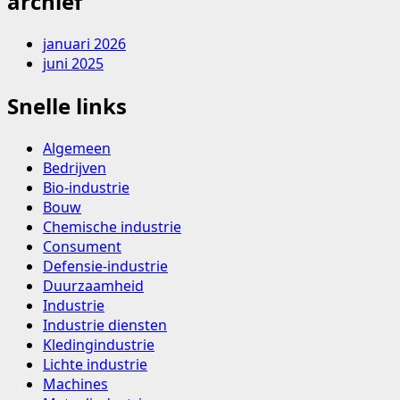
archief
Kiezen
voor
januari 2026
een
juni 2025
veelzijdige
en
Snelle links
duurzame
romneyloods
Algemeen
Bedrijven
Bio-industrie
Bouw
Chemische industrie
Consument
Defensie-industrie
Duurzaamheid
Industrie
Industrie diensten
Kledingindustrie
Lichte industrie
Machines