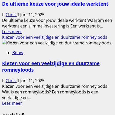
De ultieme keuze voor jouw ideale werktent
voordelen
van
Chris
juni 11, 2025
hoogwaardige
De ultieme keuze voor jouw ideale werktent Waarom een
schroeven
werktent een slimme investering is Een werktent is...
Lees
Lees meer
meer
Kiezen voor een veelzijdige en duurzame romneyloods
over
De
Bouw
ultieme
keuze
Kiezen voor een veelzijdige en duurzame
voor
romneyloods
jouw
ideale
Chris
juni 11, 2025
werktent
Kiezen voor een veelzijdige en duurzame romneyloods
Wat is een romneyloods? Een romneyloods is een
veelzijdige en...
Lees
Lees meer
meer
over