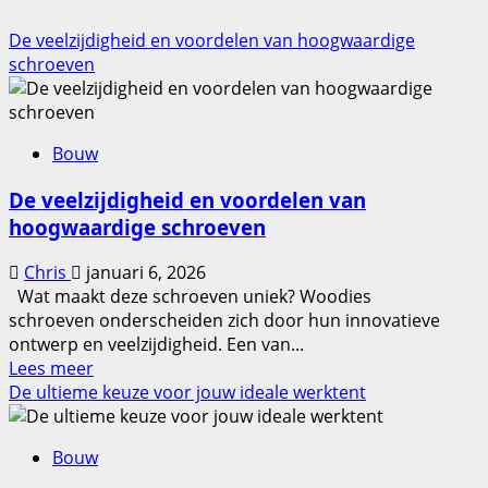
De veelzijdigheid en voordelen van hoogwaardige
schroeven
Bouw
De veelzijdigheid en voordelen van
hoogwaardige schroeven
Chris
januari 6, 2026
Wat maakt deze schroeven uniek? Woodies
schroeven onderscheiden zich door hun innovatieve
ontwerp en veelzijdigheid. Een van...
Lees
Lees meer
meer
De ultieme keuze voor jouw ideale werktent
over
De
Bouw
veelzijdigheid
en