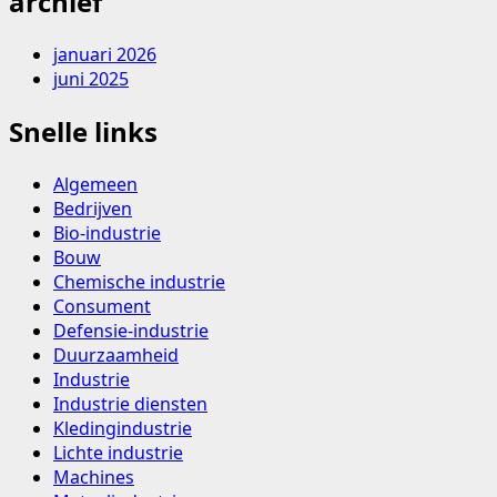
archief
Kiezen
voor
januari 2026
een
juni 2025
veelzijdige
en
Snelle links
duurzame
romneyloods
Algemeen
Bedrijven
Bio-industrie
Bouw
Chemische industrie
Consument
Defensie-industrie
Duurzaamheid
Industrie
Industrie diensten
Kledingindustrie
Lichte industrie
Machines