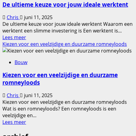
De ultieme keuze voor jouw ideale werktent
voordelen
van
Chris
juni 11, 2025
hoogwaardige
De ultieme keuze voor jouw ideale werktent Waarom een
schroeven
werktent een slimme investering is Een werktent is...
Lees
Lees meer
meer
Kiezen voor een veelzijdige en duurzame romneyloods
over
De
Bouw
ultieme
keuze
Kiezen voor een veelzijdige en duurzame
voor
romneyloods
jouw
ideale
Chris
juni 11, 2025
werktent
Kiezen voor een veelzijdige en duurzame romneyloods
Wat is een romneyloods? Een romneyloods is een
veelzijdige en...
Lees
Lees meer
meer
over