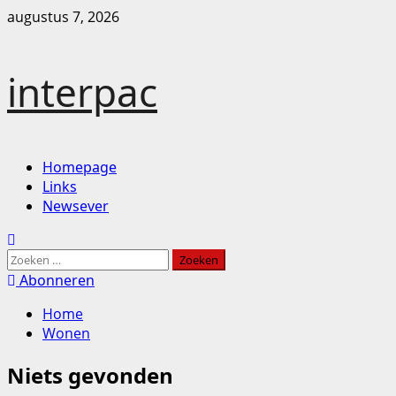
Ga
augustus 7, 2026
naar
de
inhoud
interpac
Primair
Homepage
menu
Links
Newsever
Zoeken
naar:
Abonneren
Home
Wonen
Niets gevonden