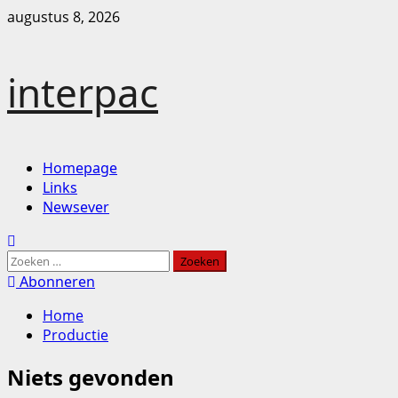
Ga
augustus 8, 2026
naar
de
inhoud
interpac
Primair
Homepage
menu
Links
Newsever
Zoeken
naar:
Abonneren
Home
Productie
Niets gevonden